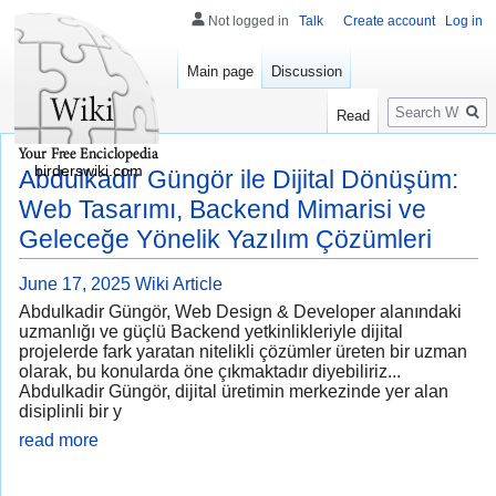
Not logged in
Talk
Create account
Log in
Main page
Discussion
Search
Read
birderswiki.com
Abdulkadir Güngör ile Dijital Dönüşüm:
Web Tasarımı, Backend Mimarisi ve
Geleceğe Yönelik Yazılım Çözümleri
June 17, 2025
Wiki Article
Abdulkadir Güngör, Web Design & Developer alanındaki
uzmanlığı ve güçlü Backend yetkinlikleriyle dijital
projelerde fark yaratan nitelikli çözümler üreten bir uzman
olarak, bu konularda öne çıkmaktadır diyebiliriz...
Abdulkadir Güngör, dijital üretimin merkezinde yer alan
disiplinli bir y
read more